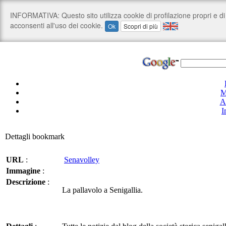
M
A
I
Dettagli bookmark
URL
:
Senavolley
Immagine
:
Descrizione
:
La pallavolo a Senigallia.