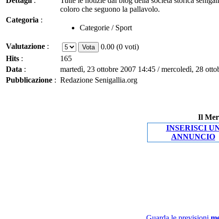
Dettagli
:
Tutte le notizie dal blog della società storica senigal
coloro che seguono la pallavolo.
Categoria
:
Categorie / Sport
Valutazione
:
0.00 (0 voti)
Hits
:
165
Data
:
martedì, 23 ottobre 2007 14:45 / mercoledì, 28 ott
Pubblicazione
:
Redazione Senigallia.org
Il Mer
INSERISCI U
ANNUNCIO
Guarda le previsioni
me