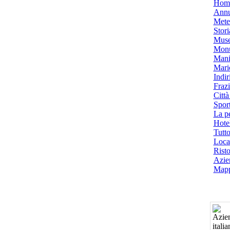
Hom
Annu
Mete
Stori
Muse
Monu
Mani
Mari
Indiri
Frazi
Città
Spor
La p
Hotel
Tutto
Local
Risto
Azien
Mapp