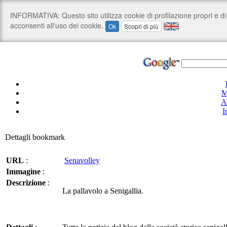
M
A
I
Dettagli bookmark
URL
:
Senavolley
Immagine
:
Descrizione
:
La pallavolo a Senigallia.