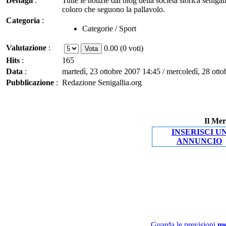
Dettagli
:
Tutte le notizie dal blog della società storica senigal
coloro che seguono la pallavolo.
Categoria
:
Categorie / Sport
Valutazione
:
0.00 (0 voti)
Hits
:
165
Data
:
martedì, 23 ottobre 2007 14:45 / mercoledì, 28 ott
Pubblicazione
:
Redazione Senigallia.org
Il Mer
INSERISCI U
ANNUNCIO
Guarda le previsioni
me