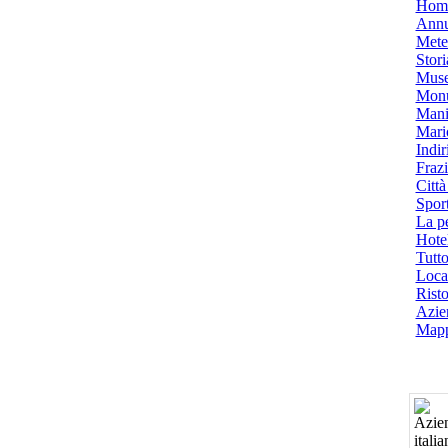
Hom
Annu
Mete
Stori
Muse
Monu
Mani
Mari
Indiri
Frazi
Città
Spor
La p
Hotel
Tutto
Local
Risto
Azien
Mapp