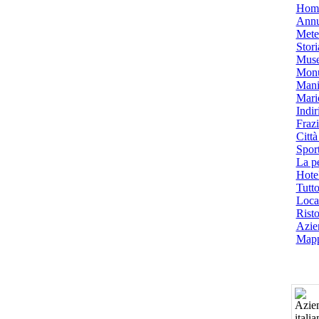
Hom
Annu
Mete
Stori
Muse
Monu
Mani
Mari
Indiri
Frazi
Città
Spor
La p
Hotel
Tutto
Local
Risto
Azien
Mapp