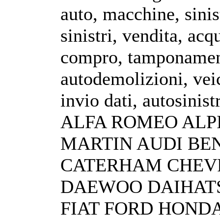
auto, macchine, sinist
sinistri, vendita, acq
compro, tamponament
autodemolizioni, veic
invio dati, autosinist
ALFA ROMEO ALP
MARTIN AUDI BE
CATERHAM CHEV
DAEWOO DAIHATS
FIAT FORD HOND