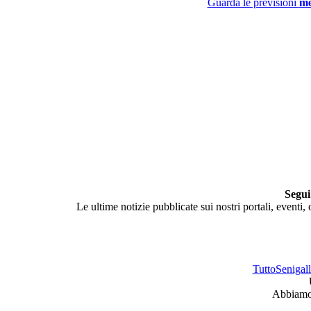
Guarda le previsioni
me
Segui
Le ultime notizie pubblicate sui nostri portali, eventi,
TuttoSenigalli
Abbiamo 