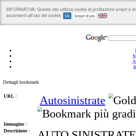
M
A
I
Dettagli bookmark
URL
:
Autosinistrate
Immagine
:
Descrizione
:
AUTO SINISTRATE