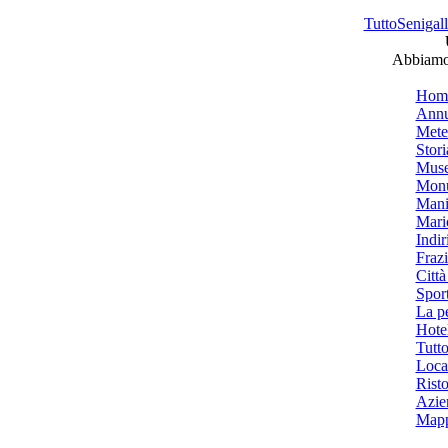
TuttoSenigalli
Abbiamo 
Hom
Annu
Mete
Stori
Muse
Monu
Mani
Mari
Indiri
Frazi
Città
Spor
La p
Hotel
Tutto
Local
Risto
Azien
Mapp