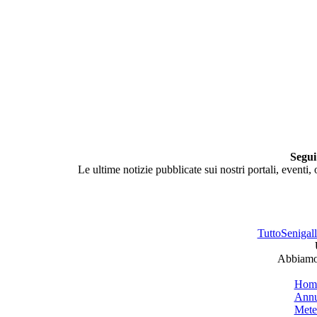
Segui
Le ultime notizie pubblicate sui nostri portali, eventi,
TuttoSenigalli
Abbiamo 
Hom
Annu
Mete