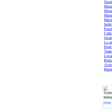
Stori
Muse
Monu
Mani
Mari
Indiri
Frazi
Città
Spor
La p
Hotel
Tutto
Local
Risto
Azien
Mapp
Cosa: