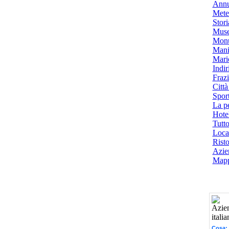
Annu
Mete
Stori
Muse
Monu
Mani
Mari
Indiri
Frazi
Città
Spor
La p
Hotel
Tutto
Local
Risto
Azien
Mapp
Cosa: