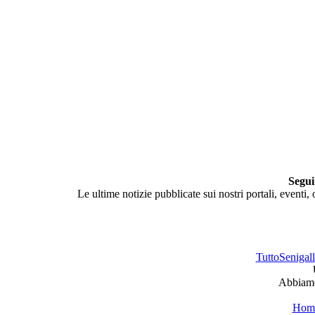
Segui
Le ultime notizie pubblicate sui nostri portali, eventi,
TuttoSenigalli
Abbiamo 
Hom