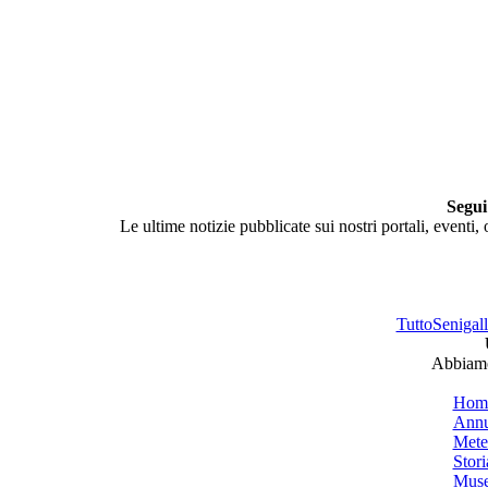
Segui
Le ultime notizie pubblicate sui nostri portali, eventi,
TuttoSenigalli
Abbiamo 
Hom
Annu
Mete
Stori
Muse