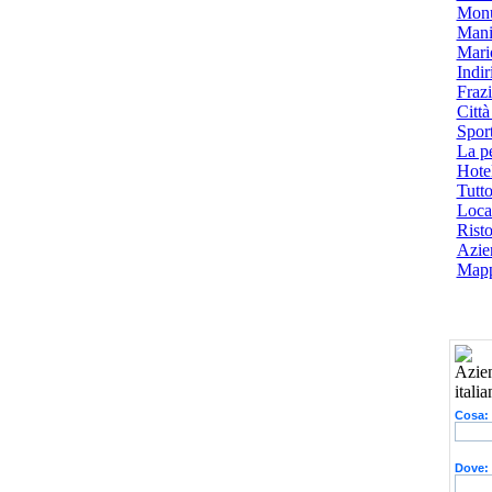
Monu
Mani
Mari
Indiri
Frazi
Città
Spor
La p
Hotel
Tutto
Local
Risto
Azien
Mapp
Cosa:
Dove: