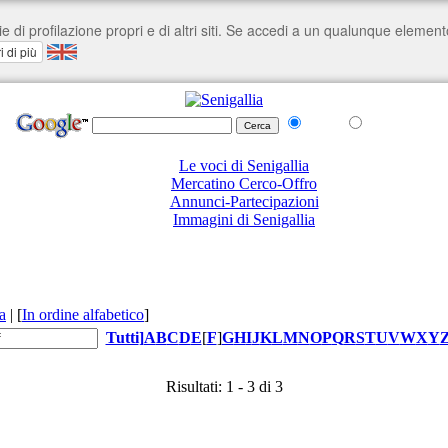
nel Web
su senigallia.org
Le voci di Senigallia
Mercatino Cerco-Offro
Annunci-Partecipazioni
Immagini di Senigallia
a
|
[
In ordine alfabetico
]
Tutti
]
A
B
C
D
E
[
F
]
G
H
I
J
K
L
M
N
O
P
Q
R
S
T
U
V
W
X
Y
Risultati: 1 - 3 di 3