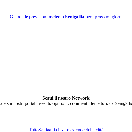
Guarda le previsioni
meteo a Senigallia
per i prossimi giorni
Segui il nostro Network
ate sui nostri portali, eventi, opinioni, commenti dei lettori, da Senigall
TuttoSenigallia.it - Le aziende della città