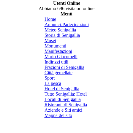
Utenti Online
Abbiamo 696 visitatori online
Menù
Home
Annunci-Partecipazioni
Meteo Senigallia
Storia di Senigallia
Musei
Monumenti
Manifestazioni
Mario Giacomelli
Indirizzi utili
Frazioni di Senigallia
Città gemellate
Sport
La pesca
Hotel di Senigallia
Tutto Senigallia: Hotel
Locali di Senigallia
Ristoranti di Senigallia
Aziende e Siti amici
Mappa del sito