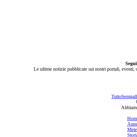
Segui
Le ultime notizie pubblicate sui nostri portali, eventi,
TuttoSenigalli
Abbiamo 
Hom
Annu
Mete
Stori