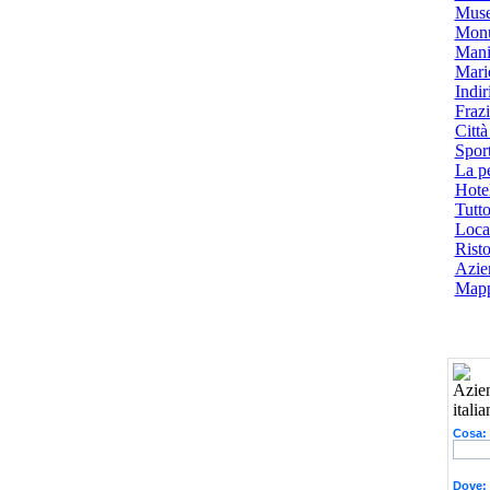
Muse
Monu
Mani
Mari
Indiri
Frazi
Città
Spor
La p
Hotel
Tutto
Local
Risto
Azien
Mapp
Cosa:
Dove: