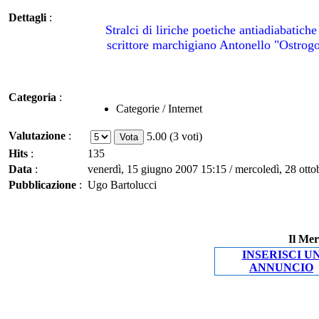
Dettagli
:
Stralci di liriche poetiche antiadiabati
scrittore marchigiano Antonello "Ostrogo
Categoria
:
Categorie / Internet
Valutazione
:
5.00 (3 voti)
Hits
:
135
Data
:
venerdì, 15 giugno 2007 15:15 / mercoledì, 28 ott
Pubblicazione
:
Ugo Bartolucci
Il Mer
INSERISCI U
ANNUNCIO