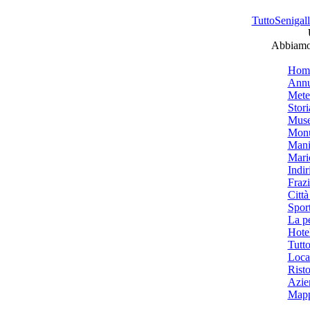
TuttoSenigalli
Abbiamo 
Hom
Annu
Mete
Stori
Muse
Monu
Mani
Mari
Indiri
Frazi
Città
Spor
La p
Hotel
Tutto
Local
Risto
Azien
Mapp