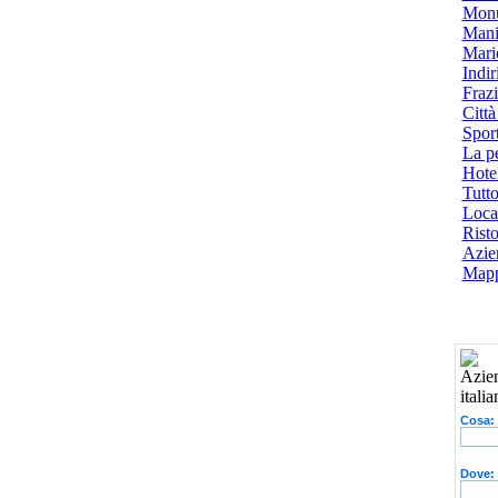
Monu
Mani
Mari
Indiri
Frazi
Città
Spor
La p
Hotel
Tutto
Local
Risto
Azien
Mapp
Cosa:
Dove: