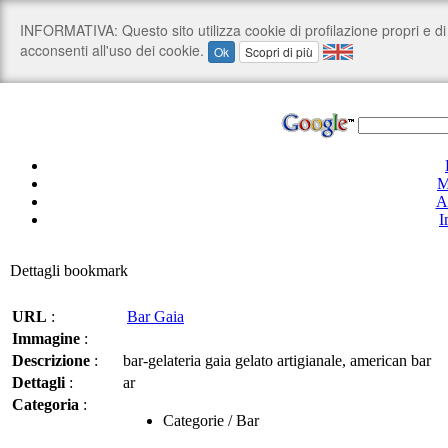
M
A
I
Dettagli bookmark
URL
:
Bar Gaia
Immagine
:
Descrizione
:
bar-gelateria gaia gelato artigianale, american bar
Dettagli
:
ar
Categoria
:
Categorie / Bar