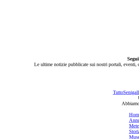
Segui
Le ultime notizie pubblicate sui nostri portali, eventi,
TuttoSenigalli
Abbiamo 
Hom
Annu
Mete
Stori
Muse