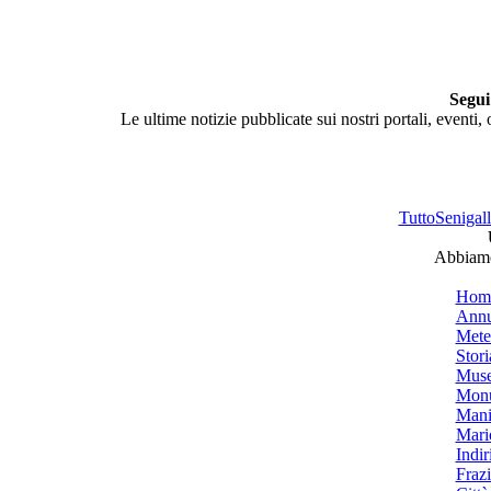
Segui
Le ultime notizie pubblicate sui nostri portali, eventi,
TuttoSenigalli
Abbiamo 
Hom
Annu
Mete
Stori
Muse
Monu
Mani
Mari
Indiri
Frazi