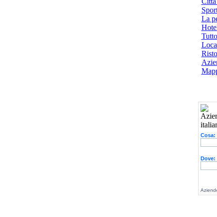
Città
Spor
La p
Hotel
Tutto
Local
Risto
Azien
Mapp
Cosa:
Dove:
Aziende