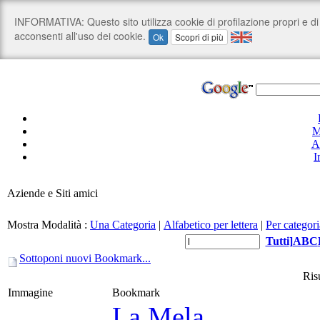
M
A
I
Aziende e Siti amici
Mostra Modalità :
Una Categoria
|
Alfabetico per lettera
|
Per categori
Tutti
]
A
B
C
Sottoponi nuovi Bookmark...
Risu
Immagine
Bookmark
La Mela