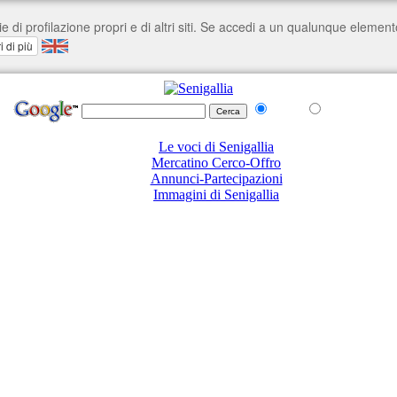
nel Web
su senigallia.org
Le voci di Senigallia
Mercatino Cerco-Offro
Annunci-Partecipazioni
Immagini di Senigallia