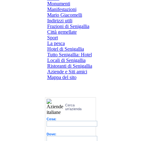
Monumenti
Manifestazioni
Mario Giacomelli
Indirizzi utili
Frazioni di Senigallia
Città gemellate
Sport
La pesca
Hotel di Senigallia
Tutto Senigallia: Hotel
Locali di Senigallia
Ristoranti di Senigallia
Aziende e Siti amici
Mappa del sito
Cerca
un'azienda
Cosa:
Dove: