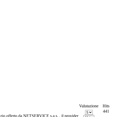
Valutazione
Hits
441
vizio offerto da NETSERVICE s.a.s. , il provider