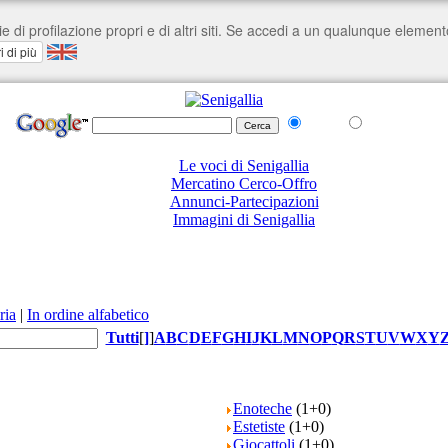
nel Web
su senigallia.org
Le voci di Senigallia
Mercatino Cerco-Offro
Annunci-Partecipazioni
Immagini di Senigallia
ria
|
In ordine alfabetico
Tutti
[
]
]
A
B
C
D
E
F
G
H
I
J
K
L
M
N
O
P
Q
R
S
T
U
V
W
X
Y
Enoteche
(1+0)
Estetiste
(1+0)
Giocattoli
(1+0)