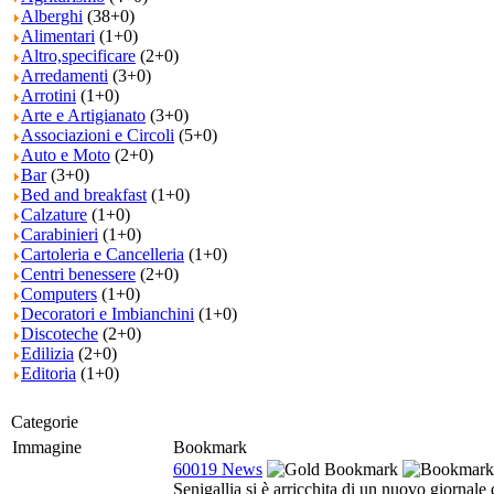
Alberghi
(38+0)
Alimentari
(1+0)
Altro,specificare
(2+0)
Arredamenti
(3+0)
Arrotini
(1+0)
Arte e Artigianato
(3+0)
Associazioni e Circoli
(5+0)
Auto e Moto
(2+0)
Bar
(3+0)
Bed and breakfast
(1+0)
Calzature
(1+0)
Carabinieri
(1+0)
Cartoleria e Cancelleria
(1+0)
Centri benessere
(2+0)
Computers
(1+0)
Decoratori e Imbianchini
(1+0)
Discoteche
(2+0)
Edilizia
(2+0)
Editoria
(1+0)
Categorie
Immagine
Bookmark
60019 News
Senigallia si è arricchita di un nuovo giornal