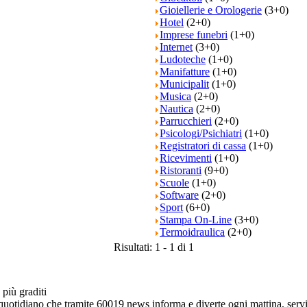
Gioiellerie e Orologerie
(3+0)
Hotel
(2+0)
Imprese funebri
(1+0)
Internet
(3+0)
Ludoteche
(1+0)
Manifatture
(1+0)
Municipalit
(1+0)
Musica
(2+0)
Nautica
(2+0)
Parrucchieri
(2+0)
Psicologi/Psichiatri
(1+0)
Registratori di cassa
(1+0)
Ricevimenti
(1+0)
Ristoranti
(9+0)
Scuole
(1+0)
Software
(2+0)
Sport
(6+0)
Stampa On-Line
(3+0)
Termoidraulica
(2+0)
Risultati: 1 - 1 di 1
e quotidiano che tramite 60019 news informa e diverte ogni mattina, ser