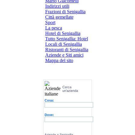
Mario Giacomelli
Indirizzi utili
Frazioni di Senigallia
Città gemellate
Sport
La pesca
Hotel di Senigallia
Tutto Senigallia: Hotel
Locali di Senigallia
Ristoranti di Senigallia
Aziende e Siti amici
Mappa del sito
Cerca
un'azienda
Cosa:
Dove:
Aziende a Senigallia