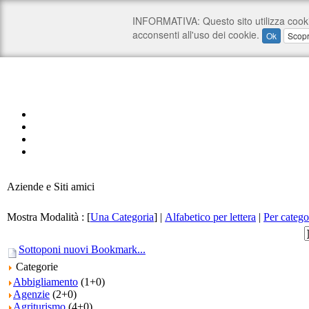
Aziende e Siti amici
Mostra Modalità :
[
Una Categoria
]
|
Alfabetico per lettera
|
Per catego
Sottoponi nuovi Bookmark...
Categorie
Abbigliamento
(1+0)
Agenzie
(2+0)
Agriturismo
(4+0)