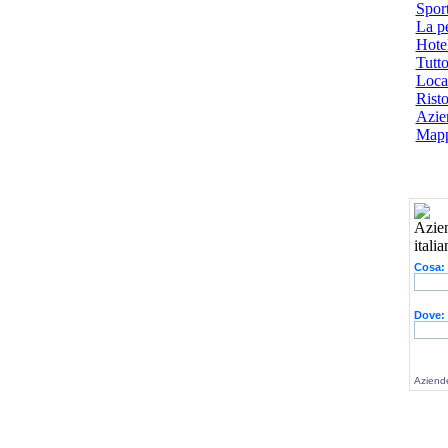
Spor
La p
Hotel
Tutto
Local
Risto
Azien
Mapp
Cosa:
Dove:
Aziende