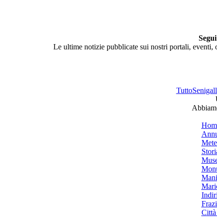
Segui
Le ultime notizie pubblicate sui nostri portali, eventi,
TuttoSenigalli
Abbiamo 
Hom
Annu
Mete
Stori
Muse
Monu
Mani
Mari
Indiri
Frazi
Città