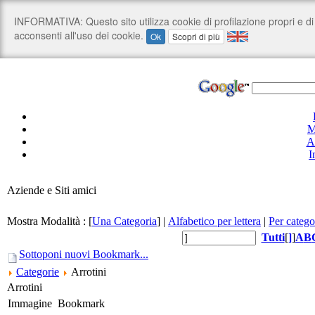
M
A
I
Aziende e Siti amici
Mostra Modalità :
[
Una Categoria
]
|
Alfabetico per lettera
|
Per catego
Tutti
[
]
]
A
B
Sottoponi nuovi Bookmark...
Categorie
Arrotini
Arrotini
Immagine
Bookmark