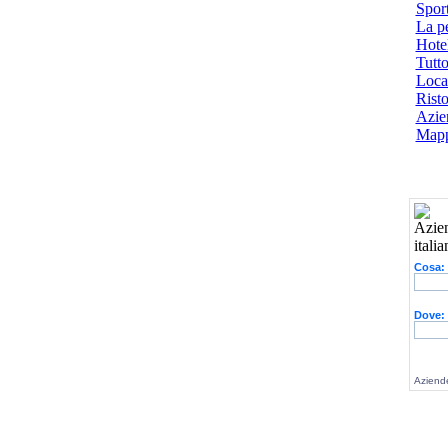
Spor
La p
Hotel
Tutto
Local
Risto
Azien
Mapp
Cosa:
Dove:
Aziende