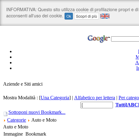
M
A
I
Aziende e Siti amici
Mostra Modalità :
[
Una Categoria
]
|
Alfabetico per lettera
|
Per catego
Tutti
]
A
B
C
Sottoponi nuovi Bookmark...
Categorie
Auto e Moto
Auto e Moto
Immagine
Bookmark