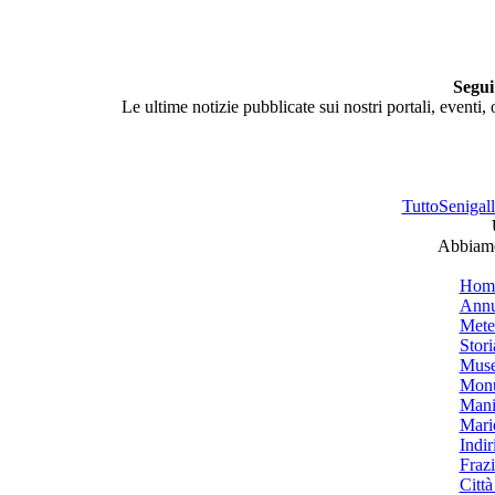
Segui
Le ultime notizie pubblicate sui nostri portali, eventi,
TuttoSenigalli
Abbiamo 
Hom
Annu
Mete
Stori
Muse
Monu
Mani
Mari
Indiri
Frazi
Città