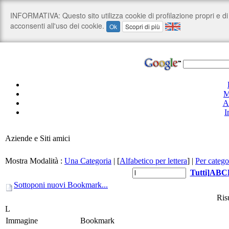
M
A
I
Aziende e Siti amici
Mostra Modalità :
Una Categoria
|
[
Alfabetico per lettera
]
|
Per catego
Tutti
]
A
B
C
Sottoponi nuovi Bookmark...
Risu
L
Immagine
Bookmark