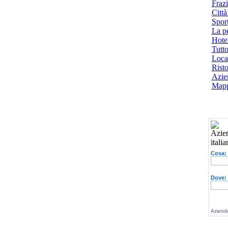
Frazi
Città
Spor
La p
Hotel
Tutto
Local
Risto
Azien
Mapp
Cosa:
Dove:
Aziende