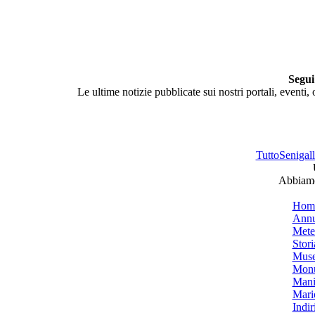
Segui
Le ultime notizie pubblicate sui nostri portali, eventi,
TuttoSenigalli
Abbiamo 
Hom
Annu
Mete
Stori
Muse
Monu
Mani
Mari
Indiri