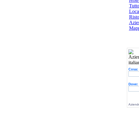
Hotel
Tutto
Local
Risto
Azien
Mapp
Cosa:
Dove:
Aziende