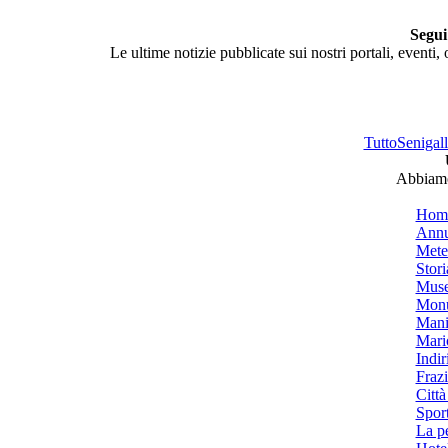
Segui
Le ultime notizie pubblicate sui nostri portali, eventi,
TuttoSenigalli
Abbiamo 
Hom
Annu
Mete
Stori
Muse
Monu
Mani
Mari
Indiri
Frazi
Città
Spor
La p