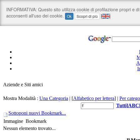
M
A
I
Aziende e Siti amici
Mostra Modalità :
Una Categoria
|
[
Alfabetico per lettera
]
|
Per catego
Tutti
]
A
B
C
Sottoponi nuovi Bookmark...
Immagine
Bookmark
Nessun elemento trovato...