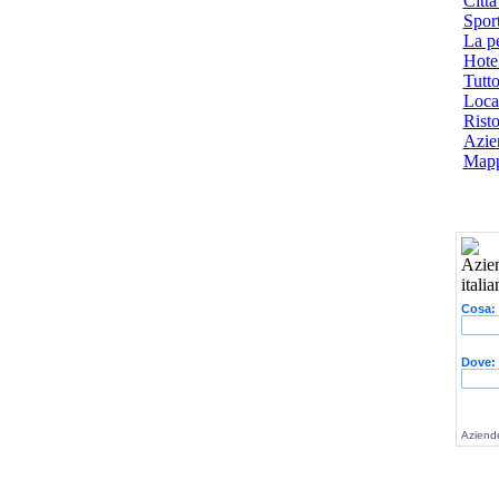
Città
Spor
La p
Hotel
Tutto
Local
Risto
Azien
Mapp
Cosa:
Dove:
Aziende