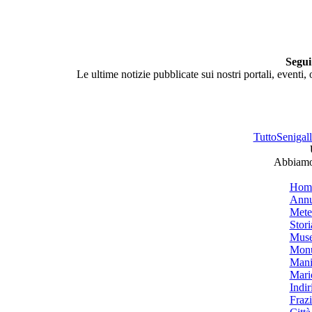
Segui
Le ultime notizie pubblicate sui nostri portali, eventi,
TuttoSenigalli
Abbiamo 
Hom
Annu
Mete
Stori
Muse
Monu
Mani
Mari
Indiri
Frazi