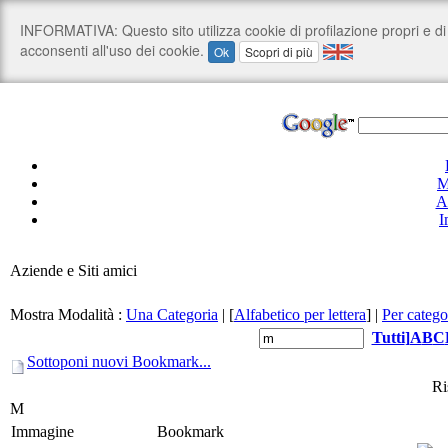
M
A
I
Aziende e Siti amici
Mostra Modalità :
Una Categoria
|
[
Alfabetico per lettera
]
|
Per catego
Tutti
]
A
B
C
Sottoponi nuovi Bookmark...
Ri
M
Immagine
Bookmark