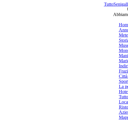
TuttoSenigalli
Abbiamo 
Hom
Annu
Mete
Stori
Muse
Monu
Mani
Mari
Indiri
Frazi
Città
Spor
La p
Hotel
Tutto
Local
Risto
Azien
Mapp