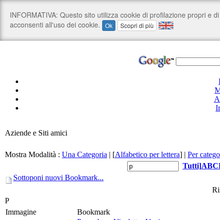
M
A
I
Aziende e Siti amici
Mostra Modalità :
Una Categoria
|
[
Alfabetico per lettera
]
|
Per catego
Tutti
]
A
B
C
Sottoponi nuovi Bookmark...
Ri
P
Immagine
Bookmark