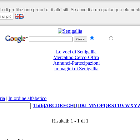
nel Web
su senigallia.org
Le voci di Senigallia
Mercatino Cerco-Offro
Annunci-Partecipazioni
Immagini di Senigallia
ria
|
In ordine alfabetico
Tutti
]
A
B
C
D
E
F
G
H
[
I
]
J
K
L
M
N
O
P
Q
R
S
T
U
V
W
X
Y
Risultati: 1 - 1 di 1