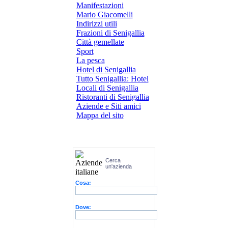
Manifestazioni
Mario Giacomelli
Indirizzi utili
Frazioni di Senigallia
Città gemellate
Sport
La pesca
Hotel di Senigallia
Tutto Senigallia: Hotel
Locali di Senigallia
Ristoranti di Senigallia
Aziende e Siti amici
Mappa del sito
Cerca
un'azienda
Cosa:
Dove: