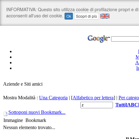
M
A
I
Aziende e Siti amici
Mostra Modalità :
Una Categoria
|
[
Alfabetico per lettera
]
|
Per catego
Tutti
]
A
B
C
Sottoponi nuovi Bookmark...
Immagine
Bookmark
Nessun elemento trovato...