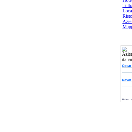
Hotel
Tutto
Local
Risto
Azien
Mapp
Cosa:
Dove:
Aziende