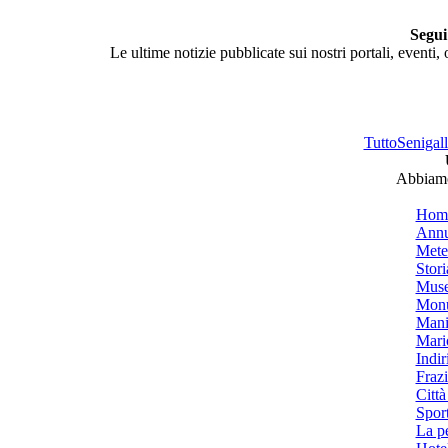
Segui
Le ultime notizie pubblicate sui nostri portali, eventi,
TuttoSenigalli
Abbiamo 
Hom
Annu
Mete
Stori
Muse
Monu
Mani
Mari
Indiri
Frazi
Città
Spor
La p