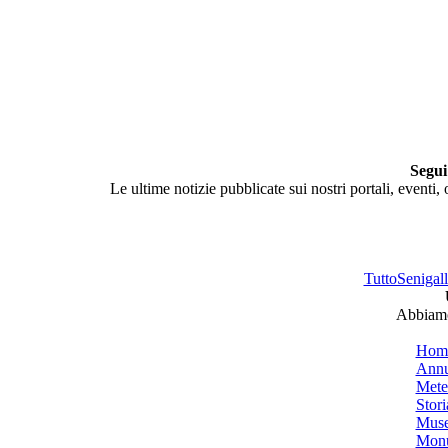
Segui
Le ultime notizie pubblicate sui nostri portali, eventi,
TuttoSenigalli
Abbiamo 
Hom
Annu
Mete
Stori
Muse
Monu