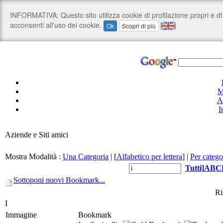
M
A
I
Aziende e Siti amici
Mostra Modalità :
Una Categoria
|
[
Alfabetico per lettera
]
|
Per catego
Tutti
]
A
B
C
Sottoponi nuovi Bookmark...
Ri
I
Immagine
Bookmark