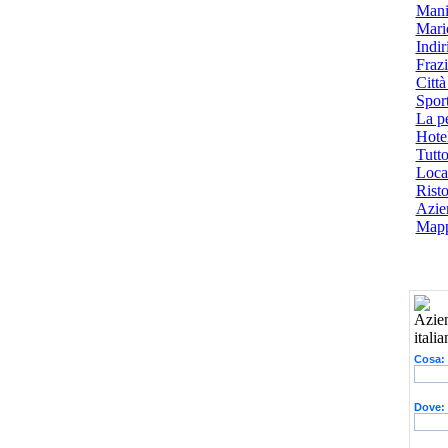
Mani
Mari
Indiri
Frazi
Città
Spor
La p
Hotel
Tutto
Local
Risto
Azien
Mapp
Cosa:
Dove: