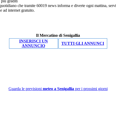
e quotidiano che tramite 60019 news informa e diverte ogni mattina, ser
ne ad internet gratuito.
Il Mercatino di Senigallia
INSERISCI UN
TUTTI GLI ANNUNCI
ANNUNCIO
Guarda le previsioni
meteo a Senigallia
per i prossimi giorni