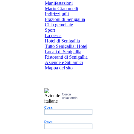
Manifestazioni
Mario Giacomelli
Indirizzi utili
Frazioni di Senigallia
Città gemellate
Sport
La pesca
Hotel di Senigallia
Tutto Senigallia: Hotel
Locali di Senigallia
Ristoranti di Senigallia
Aziende e Siti amici
Mappa del sito
Cerca
un'azienda
Cosa:
Dove: