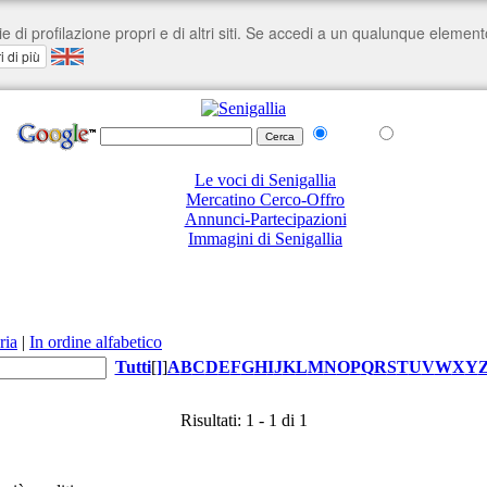
nel Web
su senigallia.org
Le voci di Senigallia
Mercatino Cerco-Offro
Annunci-Partecipazioni
Immagini di Senigallia
ria
|
In ordine alfabetico
Tutti
[
]
]
A
B
C
D
E
F
G
H
I
J
K
L
M
N
O
P
Q
R
S
T
U
V
W
X
Y
Risultati: 1 - 1 di 1