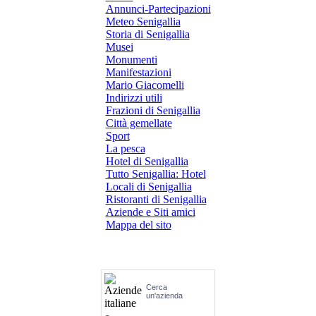
Annunci-Partecipazioni
Meteo Senigallia
Storia di Senigallia
Musei
Monumenti
Manifestazioni
Mario Giacomelli
Indirizzi utili
Frazioni di Senigallia
Città gemellate
Sport
La pesca
Hotel di Senigallia
Tutto Senigallia: Hotel
Locali di Senigallia
Ristoranti di Senigallia
Aziende e Siti amici
Mappa del sito
Cerca
un'azienda