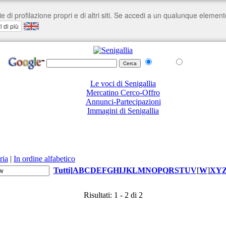
nel Web
su senigallia.org
Le voci di Senigallia
Mercatino Cerco-Offro
Annunci-Partecipazioni
Immagini di Senigallia
ria
|
In ordine alfabetico
Tutti
]
A
B
C
D
E
F
G
H
I
J
K
L
M
N
O
P
Q
R
S
T
U
V
[
W
]
X
Y
Risultati: 1 - 2 di 2