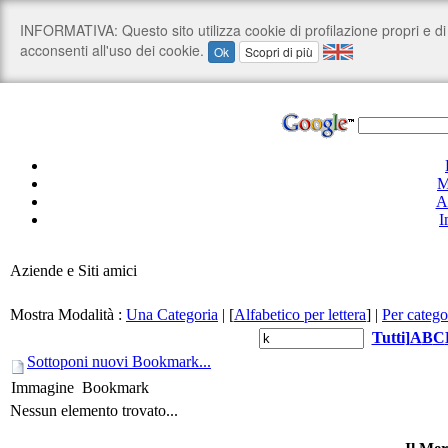
M
A
I
Aziende e Siti amici
Mostra Modalità :
Una Categoria
|
[
Alfabetico per lettera
]
|
Per catego
Tutti
]
A
B
C
Sottoponi nuovi Bookmark...
Immagine
Bookmark
Nessun elemento trovato...