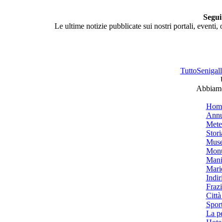
Segui
Le ultime notizie pubblicate sui nostri portali, eventi,
TuttoSenigalli
Abbiamo 
Hom
Annu
Mete
Stori
Muse
Monu
Mani
Mari
Indiri
Frazi
Città
Spor
La p