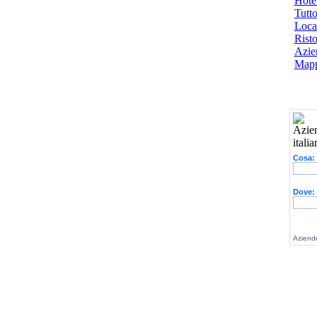
Hotel
Tutto
Local
Risto
Azien
Mapp
Cosa:
Dove:
Aziende