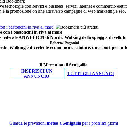
 tecnologie con servizi e-business, servizi internet e commercio elettro
ign e la promozione on line attraverso campagne di web marketing e seo, so
i bastoncini in riva al mare
n i bastoncini in riva al mare
re federale ANWI-FICN di Nordic Walking della spiaggia di velluto d
Roberto Paganini
ordic Walking è divertente economico e salutare, uno sport per tutte
Il Mercatino di Senigallia
INSERISCI UN
TUTTI GLI ANNUNCI
ANNUNCIO
Guarda le previsioni
meteo a Senigallia
per i prossimi giorni