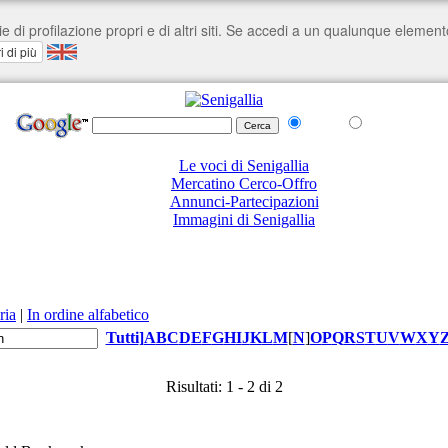
nel Web
su senigallia.org
Le voci di Senigallia
Mercatino Cerco-Offro
Annunci-Partecipazioni
Immagini di Senigallia
ria
|
In ordine alfabetico
Tutti
]
A
B
C
D
E
F
G
H
I
J
K
L
M
[
N
]
O
P
Q
R
S
T
U
V
W
X
Y
Risultati: 1 - 2 di 2