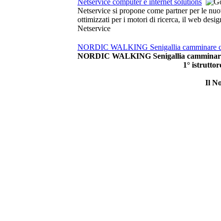
Netservice computer e internet solutions
Netservice si propone come partner per le nuove
ottimizzati per i motori di ricerca, il web des
Netservice
NORDIC WALKING Senigallia camminare con 
NORDIC WALKING Senigallia camminare co
1° istrutto
Il N