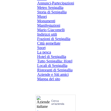
Annunci-Partecipazioni
Meteo Senigallia
Storia di Senigallia
Musei
Monumenti
Manifestazioni
Mario Giacomelli
Indirizzi utili
Frazioni di Senigallia
Città gemellate
Sport
La pesca
Hotel di Senigallia
Tutto Senigallia: Hotel
Locali di Senigallia
Ristoranti di Senigallia
Aziende e Siti amici
Mappa del sito
Cerca
un'azienda