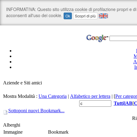
M
A
I
Aziende e Siti amici
Mostra Modalità :
Una Categoria
|
Alfabetico per lettera
|
[
Per categor
Tutti
]
A
B
[
Sottoponi nuovi Bookmark...
Ri
Alberghi
Immagine
Bookmark