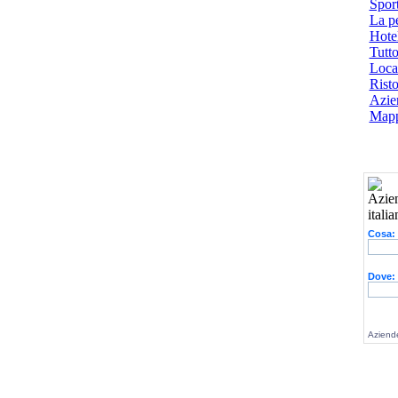
Spor
La p
Hotel
Tutto
Local
Risto
Azien
Mapp
Cosa:
Dove:
Aziende