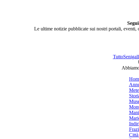
Segui
Le ultime notizie pubblicate sui nostri portali, eventi,
TuttoSenigalli
Abbiamo 
Hom
Annu
Mete
Stori
Muse
Monu
Mani
Mari
Indiri
Frazi
Città