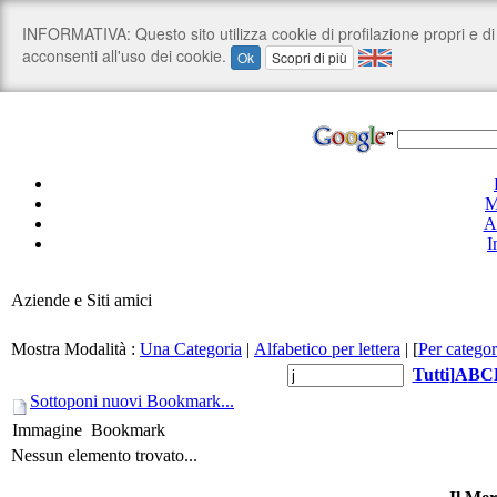
M
A
I
Aziende e Siti amici
Mostra Modalità :
Una Categoria
|
Alfabetico per lettera
|
[
Per categor
Tutti
]
A
B
C
Sottoponi nuovi Bookmark...
Immagine
Bookmark
Nessun elemento trovato...