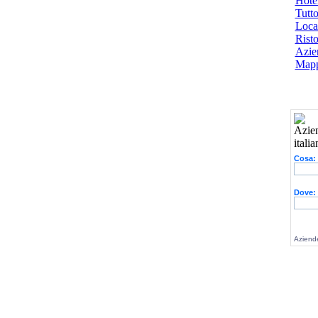
Hotel
Tutto
Local
Risto
Azien
Mapp
Cosa:
Dove:
Aziende