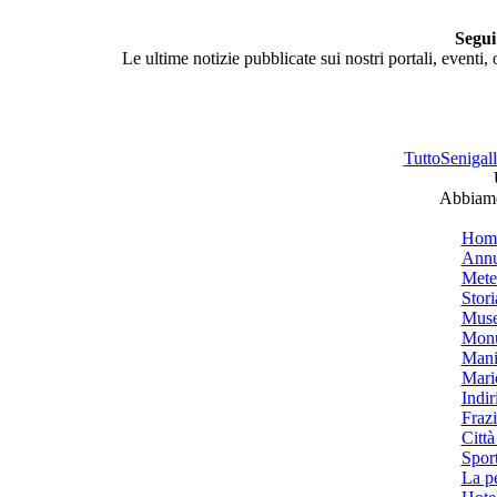
Segui
Le ultime notizie pubblicate sui nostri portali, eventi,
TuttoSenigalli
Abbiamo 
Hom
Annu
Mete
Stori
Muse
Monu
Mani
Mari
Indiri
Frazi
Città
Spor
La p