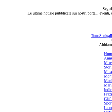
Segui
Le ultime notizie pubblicate sui nostri portali, eventi,
TuttoSenigalli
Abbiamo 
Hom
Annu
Mete
Stori
Muse
Monu
Mani
Mari
Indiri
Frazi
Città
Spor
La p