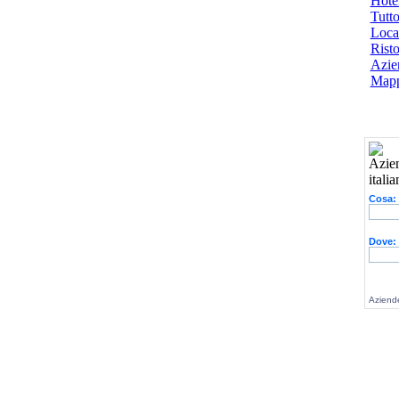
Hotel
Tutto
Local
Risto
Azien
Mapp
Cosa:
Dove:
Aziende