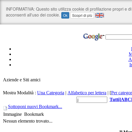
M
A
I
Aziende e Siti amici
Mostra Modalità :
Una Categoria
|
Alfabetico per lettera
|
[
Per categor
Tutti
]
A
B
C
Sottoponi nuovi Bookmark...
Immagine
Bookmark
Nessun elemento trovato...