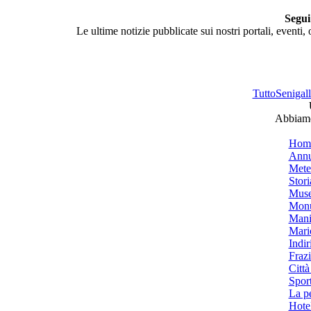
Segui
Le ultime notizie pubblicate sui nostri portali, eventi,
TuttoSenigalli
Abbiamo 
Hom
Annu
Mete
Stori
Muse
Monu
Mani
Mari
Indiri
Frazi
Città
Spor
La p
Hotel