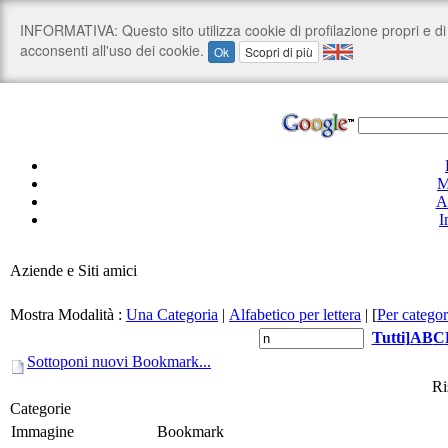
M
A
I
Aziende e Siti amici
Mostra Modalità :
Una Categoria
|
Alfabetico per lettera
|
[
Per categor
Tutti
]
A
B
C
Sottoponi nuovi Bookmark...
Ri
Categorie
Immagine
Bookmark