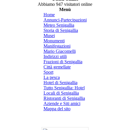
Abbiamo 947 visitatori online
Menù
Home
Annunci-Partecipazioni
Meteo Senigallia
Storia di Senigallia
Musei
Monumenti
Manifestazioni
Mario Giacomelli
Indirizzi utili
Frazioni di Senigallia
Città gemellate
Sport
La pesca
Hotel di Senigallia
Tutto Senigallia: Hotel
Locali di Senigallia
Ristoranti di Senigallia
Aziende e Siti amici
Mappa del sito