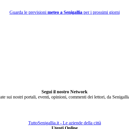
Guarda le previsioni
meteo a Senigallia
per i prossimi giorni
Segui il nostro Network
ate sui nostri portali, eventi, opinioni, commenti dei lettori, da Senigall
TuttoSenigallia.it - Le aziende della città
Utenti Online