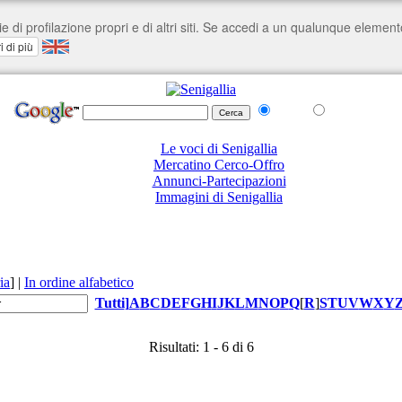
nel Web
su senigallia.org
Le voci di Senigallia
Mercatino Cerco-Offro
Annunci-Partecipazioni
Immagini di Senigallia
ia
]
|
In ordine alfabetico
Tutti
]
A
B
C
D
E
F
G
H
I
J
K
L
M
N
O
P
Q
[
R
]
S
T
U
V
W
X
Y
Risultati: 1 - 6 di 6