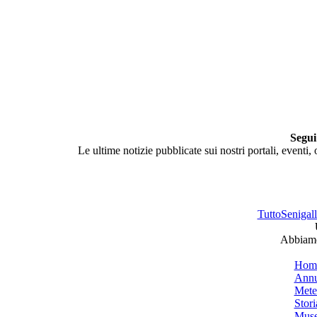
Segui
Le ultime notizie pubblicate sui nostri portali, eventi,
TuttoSenigalli
Abbiamo 
Hom
Annu
Mete
Stori
Muse