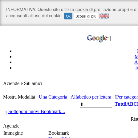
M
A
I
Aziende e Siti amici
Mostra Modalità :
Una Categoria
|
Alfabetico per lettera
|
[
Per categor
Tutti
]
A
B
C
Sottoponi nuovi Bookmark...
Risu
Agenzie
Immagine
Bookmark