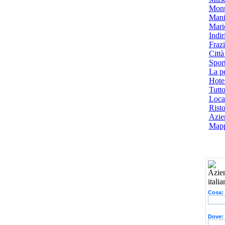
Monu
Mani
Mari
Indiri
Frazi
Città
Spor
La p
Hotel
Tutto
Local
Risto
Azien
Mapp
Cosa:
Dove: