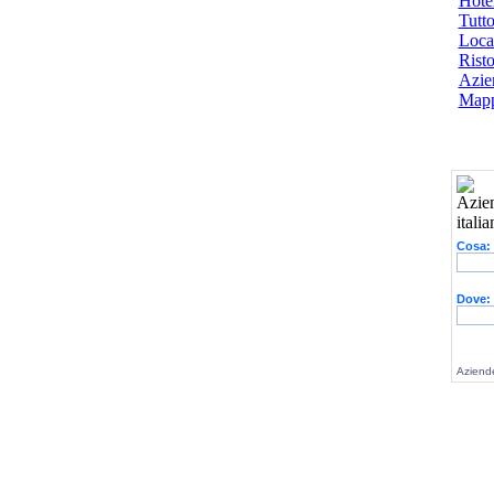
Hotel
Tutto
Local
Risto
Azien
Mapp
Cosa:
Dove:
Aziende