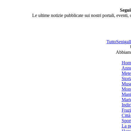
Segui
Le ultime notizie pubblicate sui nostri portali, eventi,
TuttoSenigalli
Abbiamo 
Hom
Annu
Mete
Stori
Muse
Monu
Mani
Mari
Indiri
Frazi
Città
Spor
La p