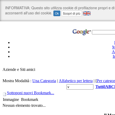
M
A
I
Aziende e Siti amici
Mostra Modalità :
Una Categoria
|
Alfabetico per lettera
|
[
Per categor
Tutti
]
A
B
C
Sottoponi nuovi Bookmark...
Immagine
Bookmark
Nessun elemento trovato...