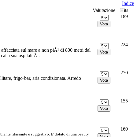
Indice
Valutazione
Hits
189
224
affacciata sul mare a non piÃ¹ di 800 metri dal
 alla sua ospitalitÃ .
270
llitare, frigo-bar, aria condizionata. Arredo
155
160
te rilassante e suggestivo. E' dotato di una beauty