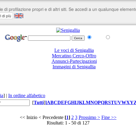
nel Web
su senigallia.org
Le voci di Senigallia
Mercatino Cerco-Offro
Annunci-Partecipazioni
Immagini di Senigallia
ia
]
|
In ordine alfabetico
[
Tutti
]
]
A
B
C
D
E
F
G
H
I
J
K
L
M
N
O
P
Q
R
S
T
U
V
W
X
Y
<< Inizio
< Precedente
[
1
]
2
3
Prossimo >
Fine >>
Risultati: 1 - 50 di 127