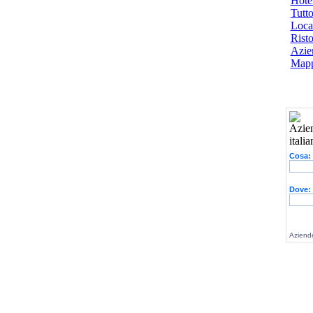
Hotel
Tutto
Local
Risto
Azien
Mapp
Cosa:
Dove:
Aziende