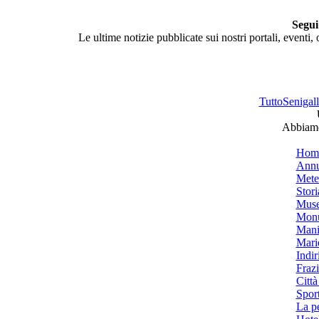
Segui
Le ultime notizie pubblicate sui nostri portali, eventi,
TuttoSenigalli
Abbiamo 
Hom
Annu
Mete
Stori
Muse
Monu
Mani
Mari
Indiri
Frazi
Città
Spor
La p