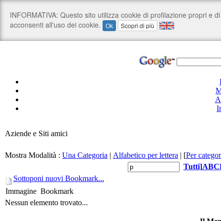
M
A
I
Aziende e Siti amici
Mostra Modalità :
Una Categoria
|
Alfabetico per lettera
|
[
Per categor
Tutti
]
A
B
C
Sottoponi nuovi Bookmark...
Immagine
Bookmark
Nessun elemento trovato...