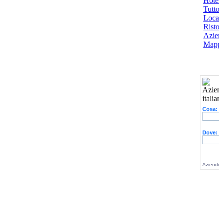
Hotel
Tutto
Local
Risto
Azien
Mapp
Cosa:
Dove:
Aziende