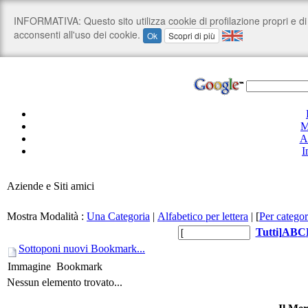
M
A
I
Aziende e Siti amici
Mostra Modalità :
Una Categoria
|
Alfabetico per lettera
|
[
Per categor
Tutti
]
A
B
C
Sottoponi nuovi Bookmark...
Immagine
Bookmark
Nessun elemento trovato...