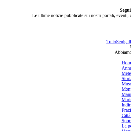
Segui
Le ultime notizie pubblicate sui nostri portali, eventi,
TuttoSenigalli
Abbiamo 
Hom
Annu
Mete
Stori
Muse
Monu
Mani
Mari
Indiri
Frazi
Città
Spor
La p