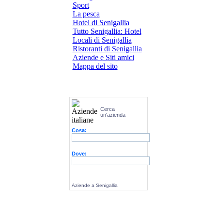
Sport
La pesca
Hotel di Senigallia
Tutto Senigallia: Hotel
Locali di Senigallia
Ristoranti di Senigallia
Aziende e Siti amici
Mappa del sito
Cerca
un'azienda
Cosa:
Dove:
Aziende a Senigallia