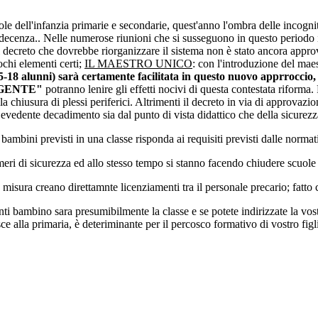
cuole dell'infanzia primarie e secondarie, quest'anno l'ombra delle incog
decenza.. Nelle numerose riunioni che si susseguono in questo periodo i 
l decreto che dovrebbe riorganizzare il sistema non è stato ancora approva
chi elementi certi;
IL MAESTRO UNICO
: con l'introduzione del mae
18 alunni) sarà certamente facilitata in questo nuovo apprroccio, 
GENTE"
potranno lenire gli effetti nocivi di questa contestata riforma.
do la chiusura di plessi periferici. Altrimenti il decreto in via di approva
n evedente decadimento sia dal punto di vista didattico che della sicurezz
i bambini previsti in una classe risponda ai requisiti previsti dalle norma
meri di sicurezza ed allo stesso tempo si stanno facendo chiudere scuole
misura creano direttamnte licenziamenti tra il personale precario; fatto c
uanti bambino sara presumibilmente la classe e se potete indirizzate la v
ce alla primaria, è deteriminante per il percosco formativo di vostro figl