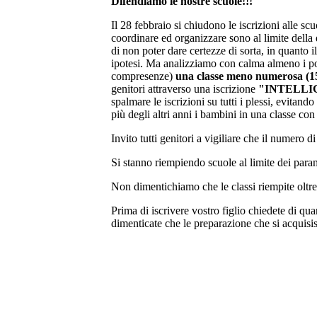
Difendiamo le nostre scuole!!!
Il 28 febbraio si chiudono le iscrizioni alle s
coordinare ed organizzare sono al limite della 
di non poter dare certezze di sorta, in quanto i
ipotesi. Ma analizziamo con calma almeno i po
compresenze)
una classe meno numerosa (15-
genitori attraverso una iscrizione
"INTELLI
spalmare le iscrizioni su tutti i plessi, evitan
più degli altri anni i bambini in una classe co
Invito tutti genitori a vigiliare che il numero d
Si stanno riempiendo scuole al limite dei para
Non dimentichiamo che le classi riempite oltre 
Prima di iscrivere vostro figlio chiedete di q
dimenticate che le preparazione che si acquisis