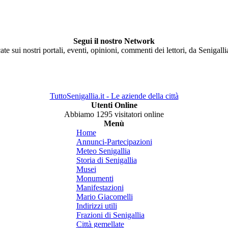
Segui il nostro Network
ate sui nostri portali, eventi, opinioni, commenti dei lettori, da Senigall
TuttoSenigallia.it - Le aziende della città
Utenti Online
Abbiamo 1295 visitatori online
Menù
Home
Annunci-Partecipazioni
Meteo Senigallia
Storia di Senigallia
Musei
Monumenti
Manifestazioni
Mario Giacomelli
Indirizzi utili
Frazioni di Senigallia
Città gemellate