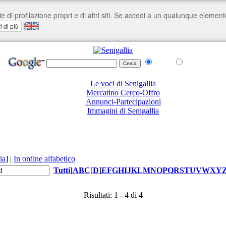
nel Web
su senigallia.org
Le voci di Senigallia
Mercatino Cerco-Offro
Annunci-Partecipazioni
Immagini di Senigallia
ia
]
|
In ordine alfabetico
Tutti
]
A
B
C
[
D
]
E
F
G
H
I
J
K
L
M
N
O
P
Q
R
S
T
U
V
W
X
Y
Risultati: 1 - 4 di 4