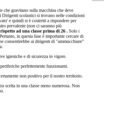
nite che gravitano sulla macchina che deve
Dirigenti scolastici si trovano nelle condizioni
to' e quindi si è costretti a rispondere per
stro prevalente (non ci saranno più
rispetto ad una classe prima di 26 .
Solo i
 Pertanto, in questa fase è importante cercare di
zione consentirebbe ai dirigenti di "ammucchiare"
a.
tive igieniche e di sicurezza in vigore.
 periferiche perfettemente funzionanti.
ertamente non positivo per il nostro territorio.
ostra scelta in una classe meno numerosa. Non
io.