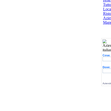
Hotel
Tutto
Local
Risto
Azien
Mapp
Cosa:
Dove:
Aziende