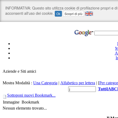
M
A
I
Aziende e Siti amici
Mostra Modalità :
Una Categoria
|
Alfabetico per lettera
|
[
Per categor
Tutti
]
A
B
C
Sottoponi nuovi Bookmark...
Immagine
Bookmark
Nessun elemento trovato...