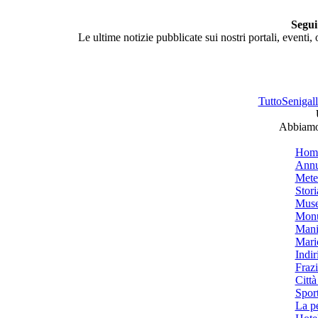
Segui
Le ultime notizie pubblicate sui nostri portali, eventi,
TuttoSenigalli
Abbiamo 
Hom
Annu
Mete
Stori
Muse
Monu
Mani
Mari
Indiri
Frazi
Città
Spor
La p