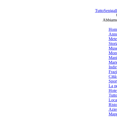
TuttoSenigalli
Abbiamo 
Hom
Annu
Mete
Stori
Muse
Monu
Mani
Mari
Indiri
Frazi
Città
Spor
La p
Hotel
Tutto
Local
Risto
Azien
Mapp