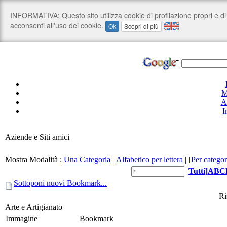
M
A
I
Aziende e Siti amici
Mostra Modalità :
Una Categoria
|
Alfabetico per lettera
|
[
Per categor
Tutti
]
A
B
C
Sottoponi nuovi Bookmark...
Ri
Arte e Artigianato
Immagine
Bookmark