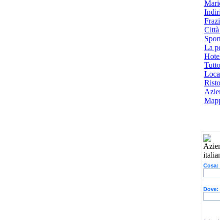
Mari
Indiri
Frazi
Città
Spor
La p
Hotel
Tutto
Local
Risto
Azien
Mapp
Cosa:
Dove: