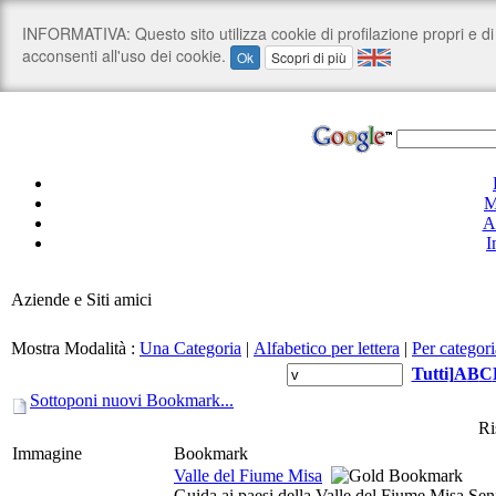
M
A
I
Aziende e Siti amici
Mostra Modalità :
Una Categoria
|
Alfabetico per lettera
|
Per categori
Tutti
]
A
B
C
Sottoponi nuovi Bookmark...
Ri
Immagine
Bookmark
Valle del Fiume Misa
Guida ai paesi della Valle del Fiume Misa Seni