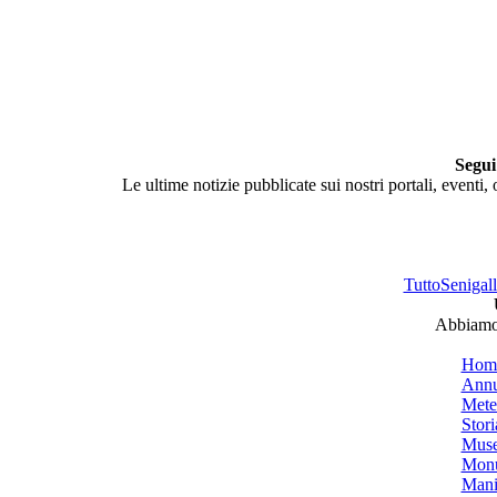
Segui
Le ultime notizie pubblicate sui nostri portali, eventi,
TuttoSenigalli
Abbiamo 
Hom
Annu
Mete
Stori
Muse
Monu
Mani