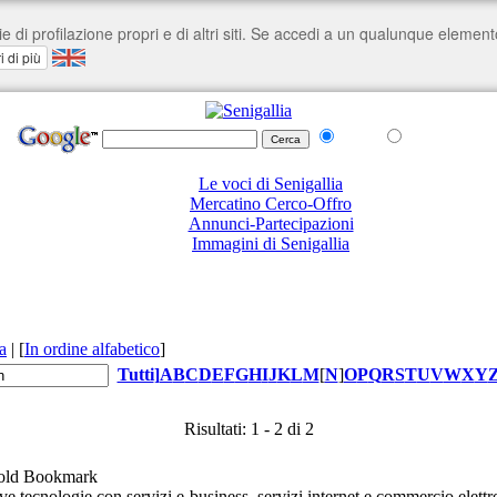
nel Web
su senigallia.org
Le voci di Senigallia
Mercatino Cerco-Offro
Annunci-Partecipazioni
Immagini di Senigallia
a
|
[
In ordine alfabetico
]
Tutti
]
A
B
C
D
E
F
G
H
I
J
K
L
M
[
N
]
O
P
Q
R
S
T
U
V
W
X
Y
Risultati: 1 - 2 di 2
 tecnologie con servizi e-business, servizi internet e commercio elettro