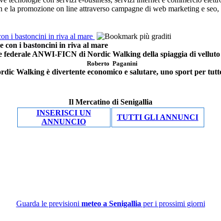
ign e la promozione on line attraverso campagne di web marketing e seo, so
i bastoncini in riva al mare
n i bastoncini in riva al mare
re federale ANWI-FICN di Nordic Walking della spiaggia di velluto d
Roberto Paganini
ordic Walking è divertente economico e salutare, uno sport per tutte
Il Mercatino di Senigallia
INSERISCI UN
TUTTI GLI ANNUNCI
ANNUNCIO
Guarda le previsioni
meteo a Senigallia
per i prossimi giorni