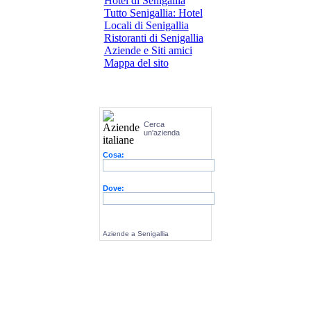
Hotel di Senigallia
Tutto Senigallia: Hotel
Locali di Senigallia
Ristoranti di Senigallia
Aziende e Siti amici
Mappa del sito
Cerca
un'azienda
Cosa:
Dove:
Aziende a Senigallia