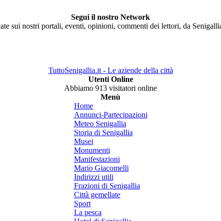
Segui il nostro Network
ate sui nostri portali, eventi, opinioni, commenti dei lettori, da Senigall
TuttoSenigallia.it - Le aziende della città
Utenti Online
Abbiamo 913 visitatori online
Menù
Home
Annunci-Partecipazioni
Meteo Senigallia
Storia di Senigallia
Musei
Monumenti
Manifestazioni
Mario Giacomelli
Indirizzi utili
Frazioni di Senigallia
Città gemellate
Sport
La pesca