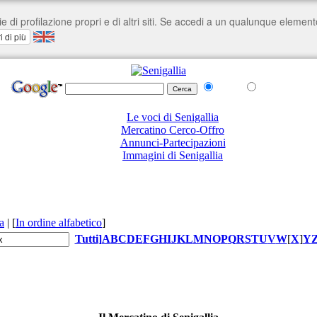
nel Web
su senigallia.org
Le voci di Senigallia
Mercatino Cerco-Offro
Annunci-Partecipazioni
Immagini di Senigallia
a
|
[
In ordine alfabetico
]
Tutti
]
A
B
C
D
E
F
G
H
I
J
K
L
M
N
O
P
Q
R
S
T
U
V
W
[
X
]
Y