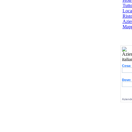
Hotel
Tutto
Local
Risto
Azien
Mapp
Cosa:
Dove:
Aziende