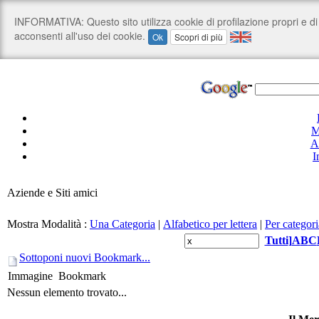
M
A
I
Aziende e Siti amici
Mostra Modalità :
Una Categoria
|
Alfabetico per lettera
|
Per categori
Tutti
]
A
B
C
Sottoponi nuovi Bookmark...
Immagine
Bookmark
Nessun elemento trovato...