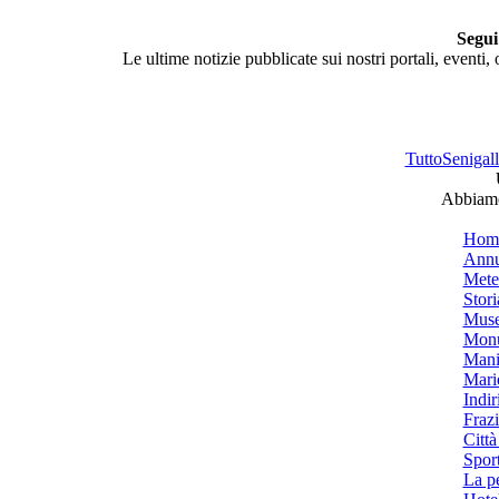
Segui
Le ultime notizie pubblicate sui nostri portali, eventi,
TuttoSenigalli
Abbiamo 
Hom
Annu
Mete
Stori
Muse
Monu
Mani
Mari
Indiri
Frazi
Città
Spor
La p