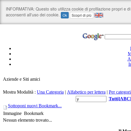
M
A
I
Aziende e Siti amici
Mostra Modalità :
Una Categoria
|
Alfabetico per lettera
|
Per categori
Tutti
]
A
B
C
Sottoponi nuovi Bookmark...
Immagine
Bookmark
Nessun elemento trovato...