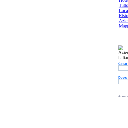
Hotel
Tutto
Local
Risto
Azien
Mapp
Cosa:
Dove:
Aziende