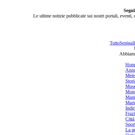
Segui
Le ultime notizie pubblicate sui nostri portali, eventi,
TuttoSenigalli
Abbiamo 
Hom
Annu
Mete
Stori
Muse
Monu
Mani
Mari
Indiri
Frazi
Città
Spor
La p