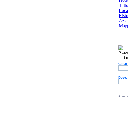
Hotel
Tutto
Local
Risto
Azien
Mapp
Cosa:
Dove:
Aziende