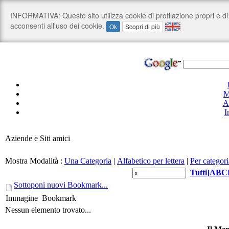
M
A
I
Aziende e Siti amici
Mostra Modalità :
Una Categoria
|
Alfabetico per lettera
|
Per categori
Tutti
]
A
B
C
Sottoponi nuovi Bookmark...
Immagine
Bookmark
Nessun elemento trovato...