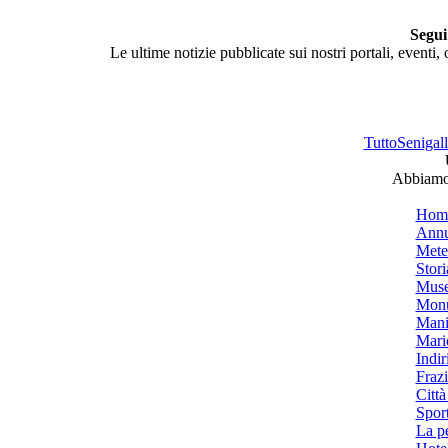
Segui
Le ultime notizie pubblicate sui nostri portali, eventi,
TuttoSenigalli
Abbiamo 
Hom
Annu
Mete
Stori
Muse
Monu
Mani
Mari
Indiri
Frazi
Città
Spor
La p