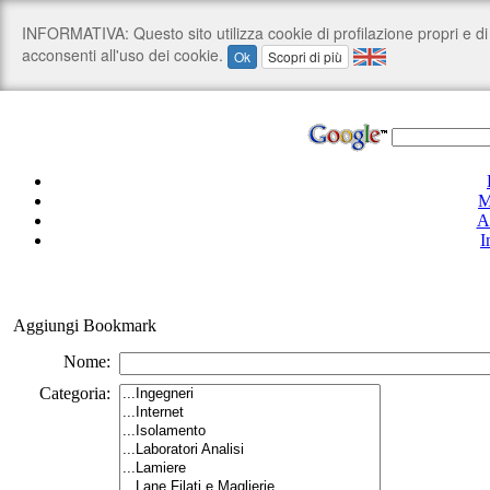
M
A
I
Aggiungi Bookmark
Nome:
Categoria: