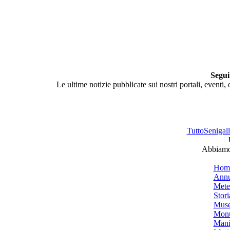
Segui
Le ultime notizie pubblicate sui nostri portali, eventi,
TuttoSenigalli
Abbiamo 
Hom
Annu
Mete
Stori
Muse
Monu
Mani