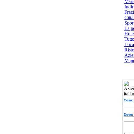
Mari
Indiri
Frazi
Città
Spor
La p
Hotel
Tutto
Local
Risto
Azien
Mapp
Cosa:
Dove: