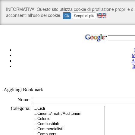
M
A
I
Aggiungi Bookmark
Nome:
Categoria: