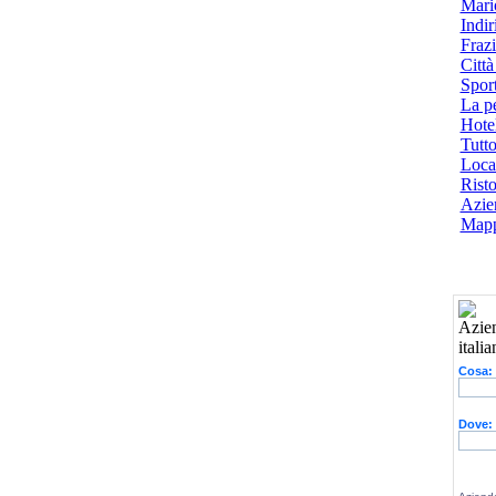
Mari
Indiri
Frazi
Città
Spor
La p
Hotel
Tutto
Local
Risto
Azien
Mapp
Cosa:
Dove: