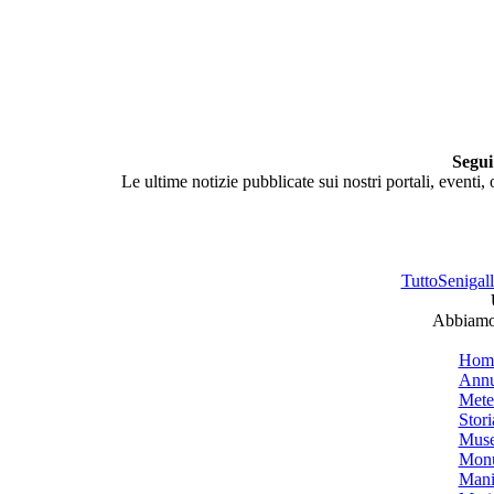
Segui
Le ultime notizie pubblicate sui nostri portali, eventi,
TuttoSenigalli
Abbiamo 
Hom
Annu
Mete
Stori
Muse
Monu
Mani