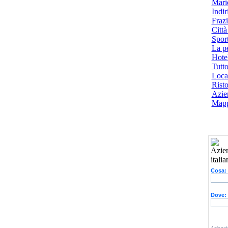
Mari
Indiri
Frazi
Città
Spor
La p
Hotel
Tutto
Local
Risto
Azien
Mapp
Cosa:
Dove: