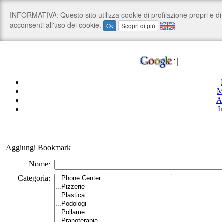
M
A
I
Aggiungi Bookmark
Nome:
Categoria: