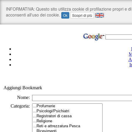
M
A
I
Aggiungi Bookmark
Nome:
Categoria: