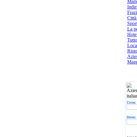
Mari
Indiri
Frazi
Città
Spor
La p
Hotel
Tutto
Local
Risto
Azien
Mapp
Cosa:
Dove: