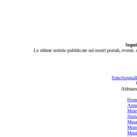
Segui
Le ultime notizie pubblicate sui nostri portali, eventi,
TuttoSenigalli
Abbiamo 
Hom
Annu
Mete
Stori
Muse
Monu
Mani